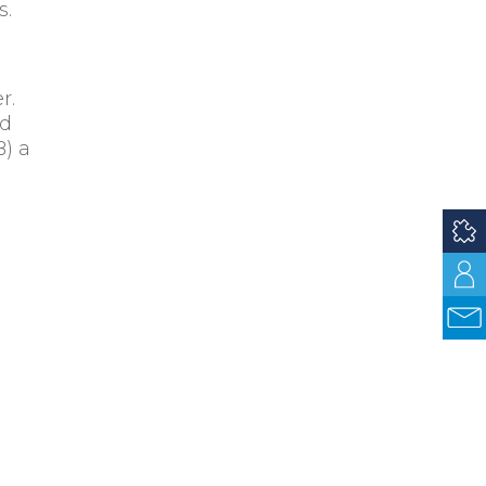
s.
r.
ad
B) a
s