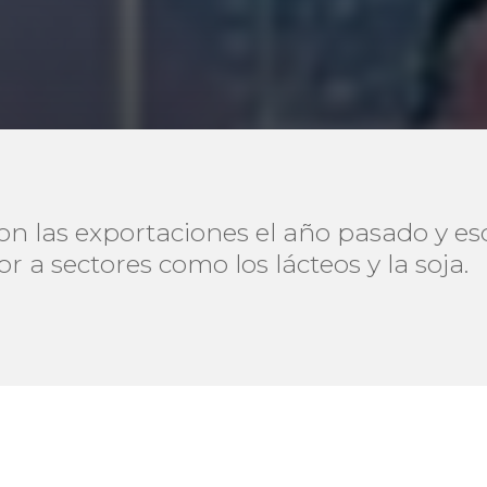
n las exportaciones el año pasado y eso 
r a sectores como los lácteos y la soja.