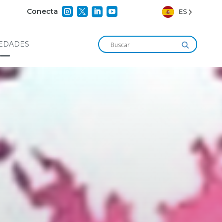




Conecta
ES
EDADES