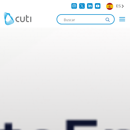




ES