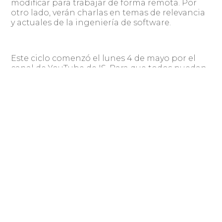
modificar para trabajar de forma remota. Por
otro lado, verán charlas en temas de relevancia
y actuales de la ingeniería de software.
Este ciclo comenzó el lunes 4 de mayo por el
canal de YouTube de IS. Para que todos puedan
disfrutarlos, los videos están disponibles y se
puede acceder desde el siguiente
https://is.uy/quedate-en-casa-2020/
sitio:
¿De quién es el éxito de la industria del
[1]
software uruguayo? Entrevista a Leonardo
Loureiro
, presidente de CUTI en el programa
Fácil Desviarse, 2019.
Compartir