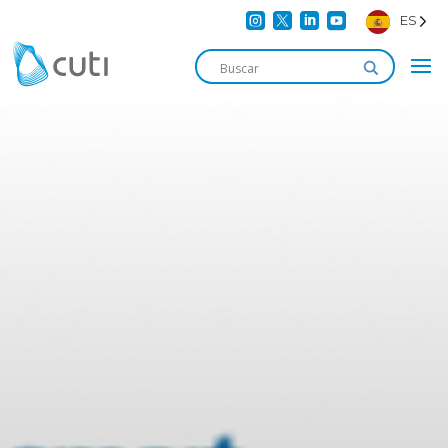




ES