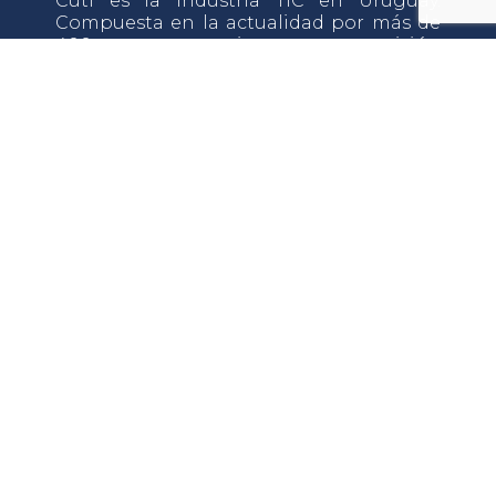
Cuti es la industria TIC en Uruguay.
Compuesta en la actualidad por más de
400 empresas tiene como misión
impulsar el desarrollo y crecimiento de la
industria TIC a través del desarrollo de sus
asociados.
Av. Italia 6201, LATU
Edificio Los Tilos, Planta Alta, OF.108
Montevideo, Uruguay
C.P: 11.500
Celular secretaría:
+598 92 512 020
Celular administración:
+598 92 431 010
E-mail:
contacto@testing.cuti.org.uy