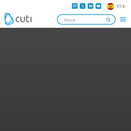




ES