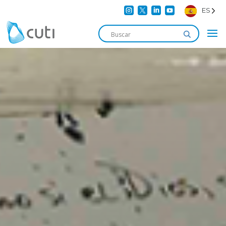




ES