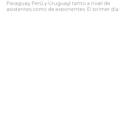
Paraguay, Perú y Uruguay) tanto a nivel de
asistentes como de exponentes. El primer día
del evento se realizaron 13 talleres durante la
mañana y la tarde, mientras que en el segundo
día se realizaron las charlas expositivas. En total
hubo 17 charlas y por primera vez se contó con
dos tracks de charlas en forma simultánea.
Para el armado de la agenda se recibieron más
de 80 propuestas de diversa índole, que fueron
analizadas por la organización y de esta forma
se logró conformar una agenda de muy buen
nivel y con temas muy variados. El día de charlas
fue transmitido en streaming, lo que brindó la
posibilidad que también otras personas del
interior del país, así como del exterior tuvieran
la oportunidad de acceder a las presentaciones
realizadas.