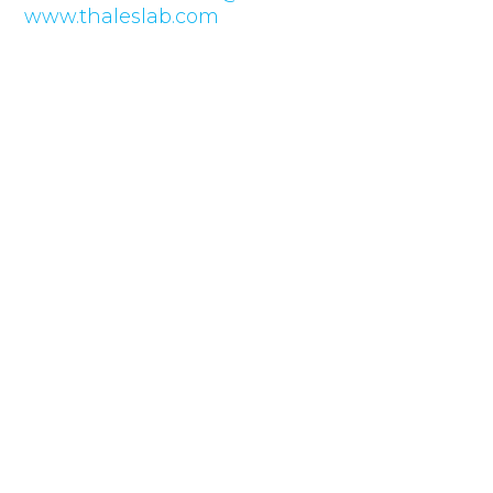
www.thaleslab.com
De Izquierda a derecha: Fernando Brum (ANII),
Gonzalo Varalla (PowerLedger), Nicolás Jodal
(ThalesLab-GeneXus).
Compartir