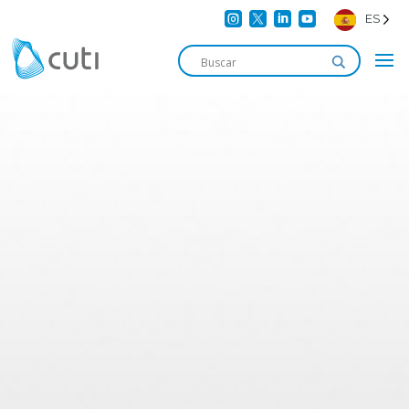




ES