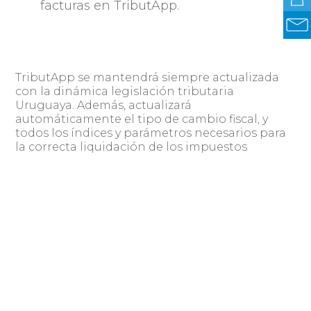
facturas en TributApp.
TributApp se mantendrá siempre actualizada
con la dinámica legislación tributaria
Uruguaya. Además, actualizará
automáticamente el tipo de cambio fiscal, y
todos los índices y parámetros necesarios para
la correcta liquidación de los impuestos
administrados por DGI y BPS.
No se necesita instalación del Software, es
suficiente un dispositivo con acceso a internet
para poder acceder al sistema desde cualquier
navegador.
TributApp está pensado para que sus usuarios