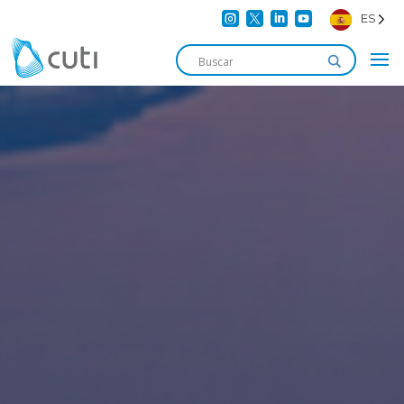




ES