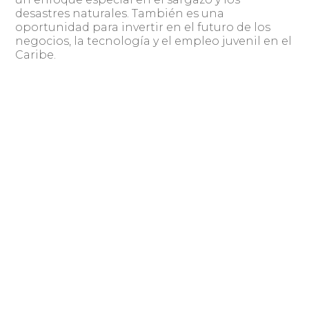
desastres naturales. También es una
oportunidad para invertir en el futuro de los
negocios, la tecnología y el empleo juvenil en el
Caribe.
Desde su puesta en marcha en el 2007, ya son
45, 109 jóvenes que han registrado 29, 692
propuestas de negocios, sociales y ambientales,
teniendo alrededor de 380 equipos finalistas
participando en sus distintas categorías, y más
de 500 expertos de todo el mundo como
jurados y mentores.
¡Tú puedes ser uno de los próximos casos de
éxitos de TIC Americas!. No lo pienses tanto, éste
es el momento de capitalizar tu Idea en
cualquiera de las categorías de premiación.
Infórmate y regístrate antes del 31 de diciembre
del 2019, en el portal: www.ticamericas.net.