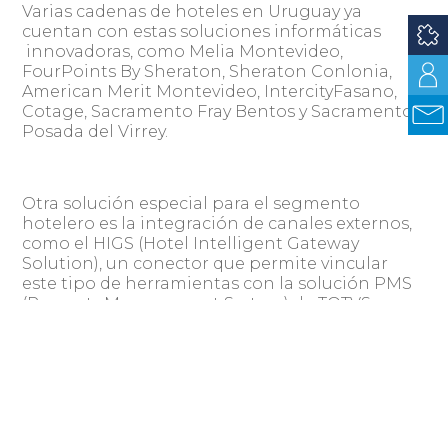
Varias cadenas de hoteles en Uruguay ya
cuentan con estas soluciones informáticas
innovadoras, como Melia Montevideo,
FourPoints By Sheraton, Sheraton Conlonia,
American Merit Montevideo, IntercityFasano,
Cotage, Sacramento Fray Bentos y Sacramento
Posada del Virrey.
Otra solución especial para el segmento
hotelero es la integración de canales externos,
como el HIGS (Hotel Intelligent Gateway
Solution), un conector que permite vincular
este tipo de herramientas con la solución PMS
(Property Management System) de TOTVS
CMNet, conocida como VHF. Con esta
combinación tecnológica los hoteles reciben
las reservas de las agencias de viajes en línea,
directamente en el sistema, sin necesidad de
buscar los datos en otras pantallas. El principal
beneficio de esta integración es evitar el temido
overbooking (tener más reservas que