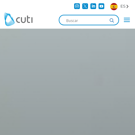




ES