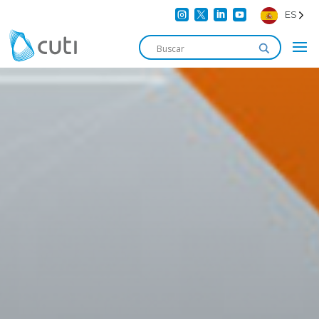




ES