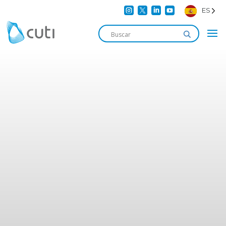




ES