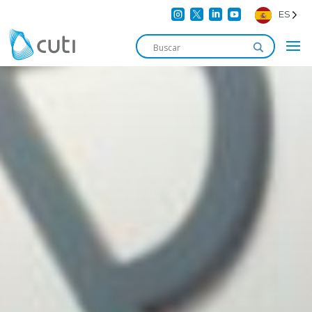




ES