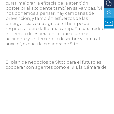
curar, mejorar la eficacia de la atención
posterior al accidente también salva vidas. “Si
nos ponemos a pensar, hay campañas de
prevención, y también esfuerzos de las
emergencias para agilizar el tiempo de
respuesta, pero falta una campaña para reducir
el tiempo de espera entre que ocurre el
accidente y un tercero lo descubre y llama al
auxilio”, explica la creadora de Sitot.
El plan de negocios de Sitot para el futuro es
cooperar con agentes como el 911, la Cámara de
Emergencias, aseguradoras, y todas las
instituciones que puedan llegar a responder en
caso de un siniestro. “La aplicación cuenta con
la información médica y geolocalización del
usuario en caso de un siniestro y por eso el
objetivo es ofrecer la información a todos estos
agentes, para que los puedan utilizar en
beneficio de la víctima”, concluye Bergamasco.