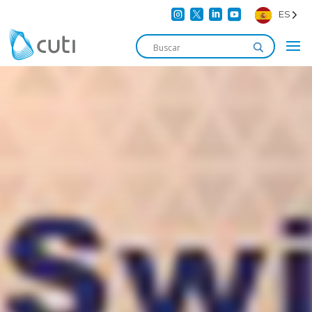




ES