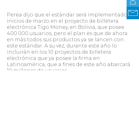
Perea dijo que el estándar será implementado a
inicios de marzo en el proyecto de billetera
electrónica Tigo Money, en Bolivia, que posee
400.000 usuarios, pero el plan es que de ahora
en más todos sus productos ya se lancen con
este estándar. A su vez, durante este año lo
incluirán en los 10 proyectos de billetera
electrónica que ya posee la firma en
Latinoamérica, que a fines de este año abarcará
10 millones de usuarios.
«Lo positivo de esto es que, como es el estándar
mundial, se implementa ahora y dura para
siempre. Se trata de un diferencial para In
Switch, para asegurar la interoperabilidad a
nuestros clientes actuales y futuros, y nos abre
la puerta a mercados que como Asia, Medio
Oriente y África, que abordaremos en 2019»,
finalizó.