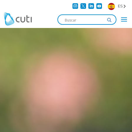




ES