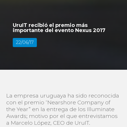
UruIT recibió el premio más
importante del evento Nexus 2017
22/06/17
La empresa uruguaya ha sido reconocida
con el premio “Nearshore Company of
the Year” en la entrega de los Illuminate
Awards; motivo por el que entrevistamos
a Marcelo López, CEO de UruIT.