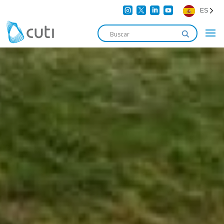




ES