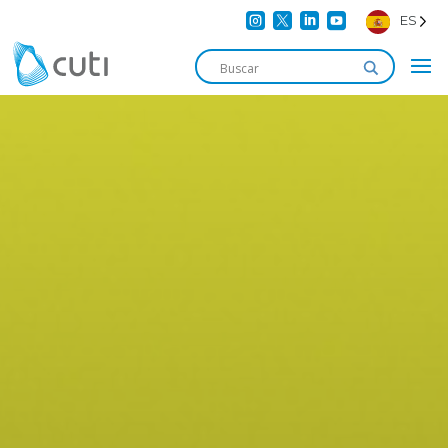




ES