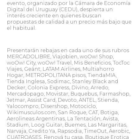
evento, organizado por la Cámara de Economía
Digital del Uruguay (CEDU), despierta un
interés creciente en quienes buscan
propuestas de calidad a un precio más bajo que
el habitual.
Presentarán rebajas en cada uno de sus rubros
MERCADOLIBRE, Viajobien, woOw! Shop,
woOw! City, woOw! Travel, Mis Beneficios, TocToc
Viajes, Geánt, LATAM Airlines, Multiahorro
Hogar, METROPOLITANA pisos, TiendaMIA,
Tienda Inglesa, Sodimac, Stanley Black and
Decker, Colonia Express, Divino, Arredo,
Mercadopago, Movistar, Buquebus, Farmashop,
Jetmar, Assist Card, Devoto, ANTEL, Stienda,
Yalocompro, Disershop, Motociclo,
Wikimusculos.com, San Roque, CAT, Botiga,
Aerolineas Argentinas, La Tentación, Avista,
Stadium, Loog Guitar, Buemes, Las Margaritas,
Narvaja, Credito Ya, Rapsodia, TimeOut, Aerobic,
CUATROASES, Renová tu casa, Boutique Erotica