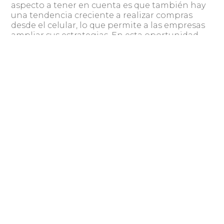
aspecto a tener en cuenta es que también hay
una tendencia creciente a realizar compras
desde el celular, lo que permite a las empresas
ampliar sus estrategias. En esta oportunidad
alcanzamos un récord en empresas oferentes.
Esto significa que habrá más productos para
elegir, por lo que podemos pensar que también
tendremos más interesados en adquirirlos”,
manifestó.
Compartir