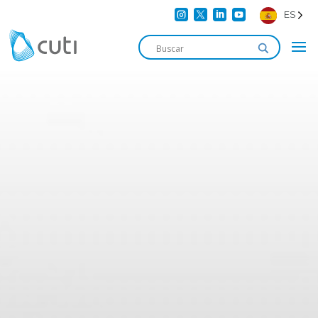




ES