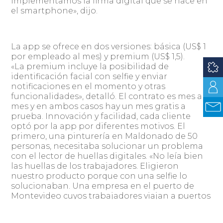
implementamos la firma digital que se hace en
el smartphone», dijo.
La app se ofrece en dos versiones: básica (US$ 1
por empleado al mes) y premium (US$ 1,5).
«La premium incluye la posibilidad de
identificación facial con selfie y enviar
notificaciones en el momento y otras
funcionalidades», detalló. El contrato es mes a
mes y en ambos casos hay un mes gratis a
prueba. Innovación y facilidad, cada cliente
optó por la app por diferentes motivos. El
primero, una pinturería en Maldonado de 50
personas, necesitaba solucionar un problema
con el lector de huellas digitales. «No leía bien
las huellas de los trabajadores. Eligieron
nuestro producto porque con una selfie lo
solucionaban. Una empresa en el puerto de
Montevideo cuyos trabajadores viajan a puertos
del Interior se manejaba con un equipo de
huella digital portátil. Hace un mes y medio se