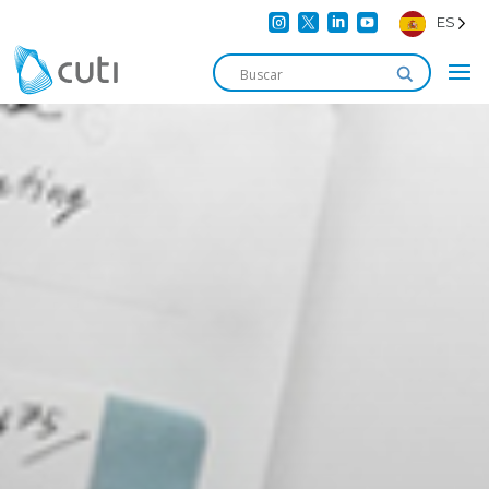




ES