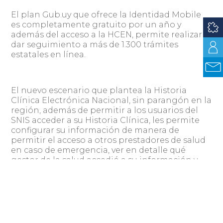
El plan Gub.uy que ofrece la Identidad Mobile
es completamente gratuito por un año y
además del acceso a la HCEN, permite realizar y
dar seguimiento a más de 1.300 trámites
estatales en línea.
El nuevo escenario que plantea la Historia
Clínica Electrónica Nacional, sin parangón en la
región, además de permitir a los usuarios del
SNIS acceder a su Historia Clínica, les permite
configurar su información de manera de
permitir el acceso a otros prestadores de salud
en caso de emergencia, ver en detalle qué
gestor de la salud accedió a su información y
garantizar la interopeabilidad de todo el
sistema. Es decir, en caso de tener que
atenderse en un prestador de salud distinto del
habitual, el nuevo prestador puede acceder a la
Historia Clínica del paciente (siempre con el
consentimiento de este último) y tomar