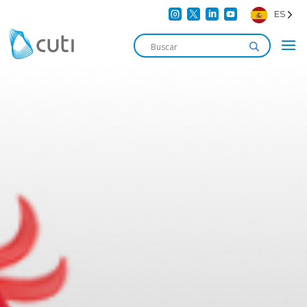




ES