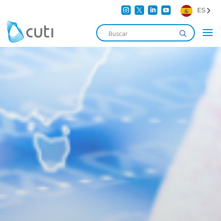




ES