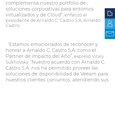
complementa nuestro portfolio de
soluciones corporativas para entornos
virtualizados y de Cloud”
, enfatizó el
presidente de Arnaldo C. Castro S.A, Arnaldo
Castro.
“Estamos emocionados de reconocer y
honrar a Arnaldo C. Castro S.A. como el
Partner de Impacto del Año”
, expresó Vitaly
“Nuestro acuerdo con Arnaldo C.
Sukhovsky.
Castro S.A. nos ha permitido proveer las
soluciones de disponibilidad de Veeam para
nuestros clientes conjuntos, atendiendo sus
servicios de datos 24x7x365. Extendemos
nuestras felicitaciones a Arnaldo C. Castro
S.A. y esperamos un 2016 aún más exitoso”
.