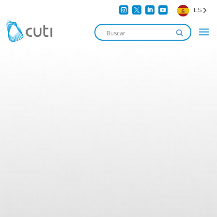




ES