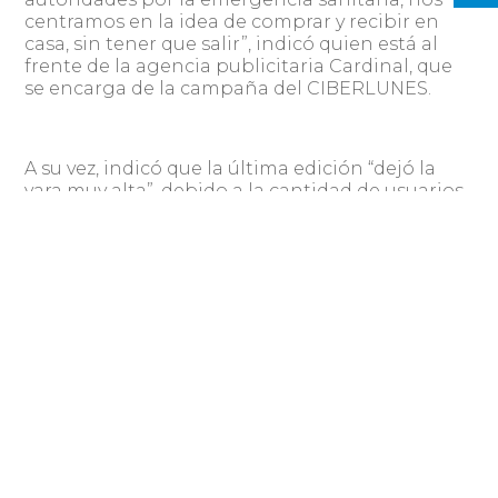
centramos en la idea de comprar y recibir en
casa, sin tener que salir”, indicó quien está al
frente de la agencia publicitaria Cardinal, que
se encarga de la campaña del CIBERLUNES.
A su vez, indicó que la última edición “dejó la
vara muy alta”, debido a la cantidad de usuarios
que clickearon en la web y el incremento en las
ventas. Según informó Rocha, en el
CIBERLUNES de mayo se registró un 23% de
compradores nuevos respecto a junio de 2019,
que compraban por primera vez online en este
evento.
Desde su creación para que “Uruguay no
quedara fuera del mapa” del e-commerce, hasta
la realización de 12 ediciones, el CIBERLUNES se
ha consolidado, demostrando el interés de los
usuarios y las empresas, y “marcando la cancha”