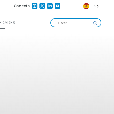




Conecta
ES
EDADES