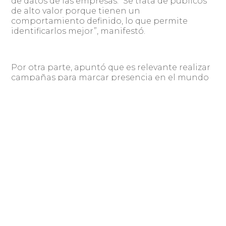
de datos de las empresas. “Se trata de públicos
de alto valor porque tienen un
comportamiento definido, lo que permite
identificarlos mejor”, manifestó.
Por otra parte, apuntó que es relevante realizar
campañas para marcar presencia en el mundo
digital, lo que permitirá que los usuarios
recuerden a la marca. “Hay que saber qué lugar
ocupo en la mente de los consumidores para
saber dónde está mi público y eso nos permitirá
ahorrar en la publicidad”, sostuvo.
Por último, Camargo expresó que se debe hacer
un estudio de la realidad económica del país y
saber cuáles son los sectores de la sociedad que
pueden ser más afectados por factores como la
inflación o la reducción salarial, entre otros, ya
que eso permitirá conocer el comportamiento
de los consumidores.