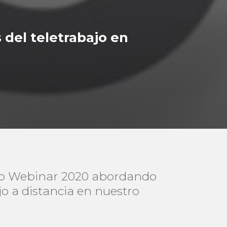
 del teletrabajo en
iclo Webinar 2020 abordando
jo a distancia en nuestro