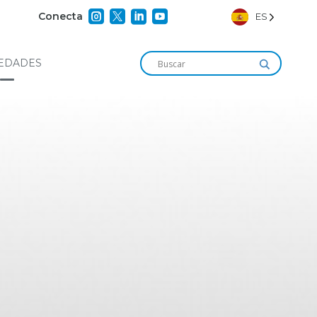




Conecta
ES
EDADES