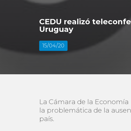
CEDU realizó teleconfe
Uruguay
15/04/20
La Cámara de la Economía D
la problemática de la ausen
país.