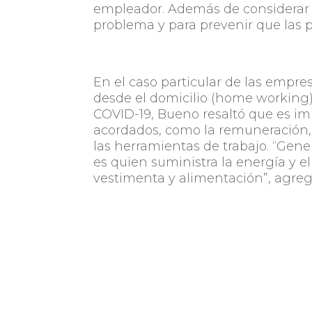
empleador. Además de considerar q
problema y para prevenir que las 
En el caso particular de las empres
desde el domicilio (home workin
COVID-19, Bueno resaltó que es i
acordados, como la remuneración, 
las herramientas de trabajo. “Gene
es quien suministra la energía y el
vestimenta y alimentación”, agre
Sin embargo, la falta de una regl
respecto a quién es el responsabl
de la salud y la higiene en esta s
como el control del horario laboral
normal desarrollo de las tareas es