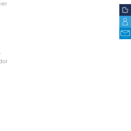
ier
r
dor
on
o
s