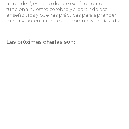
aprender”, espacio donde explicó cómo
funciona nuestro cerebro y a partir de eso
enseñó tips y buenas prácticas para aprender
mejor y potenciar nuestro aprendizaje día a día.
Las próximas charlas son:
Martes 21 19hs – Charlando con Gonzalo Sobral –
¿Cómo contar historias?
Martes 28 19hrs – Charlando con Ubeimar
Martínez – Primeros pasos con Tableau
Inscripciones
https://www.meetup.com/es-
en:
ES/Charlando-con-Pyxis
.