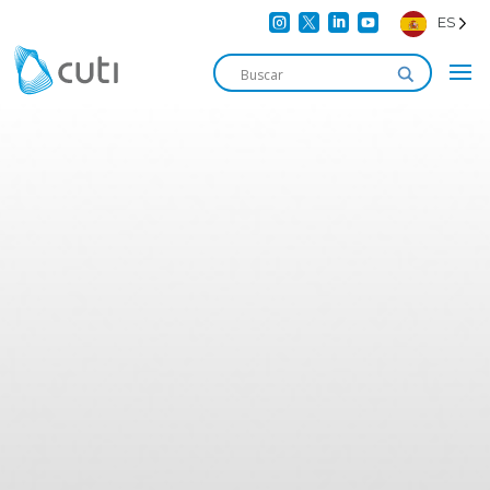




ES