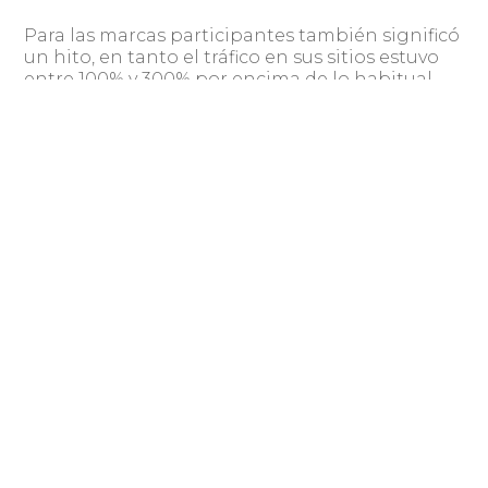
Para las marcas participantes también significó
un hito, en tanto el tráfico en sus sitios estuvo
entre 100% y 300% por encima de lo habitual.
Moda y calzado, Tecnología, Viajes,
Electrodomésticos y Hogar y Deco fueron las
cinco categorías más visitadas durante las
jornadas de descuento.
Para acceder a más información ingresar
https://www.cedu.org.uy/node/75
a
.
Compartir