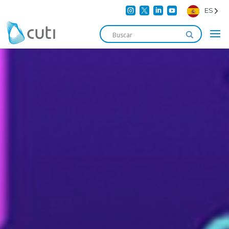




ES