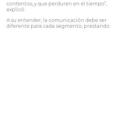
contentos, y que perduren en el tiempo”,
explicó.
A su entender, la comunicación debe ser
diferente para cada segmento, prestando
particular atención a los recurrentes, a quienes
se debe mantener cercanos mediante ofertas y
regalos. Para lograrlo es necesario recabar
datos, como nombre y tipos de interés.
“Hay un montón de herramientas que sirven
para captar y retener clientes de manera
automatizada. Te permite tener todos tus datos
en un solo lugar: RSM, email marketing, redes
sociales. Debemos integrarnos y tener toda la
información en un solo lugar para generar
acciones en base a todo esto”, concluyó.
Compartir