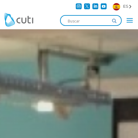




ES