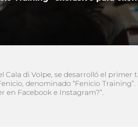
l Cala di Volpe, se desarrolló el primer ta
enicio, denominado “Fenicio Training”. 
r en Facebook e Instagram?”.