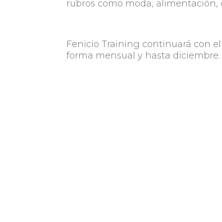
rubros como moda, alimentación, de
Fenicio Training continuará con el 
forma mensual y hasta diciembre
Conocé más de Fenicio ingresan
Cuti es la industria TIC en
la actualidad por más d