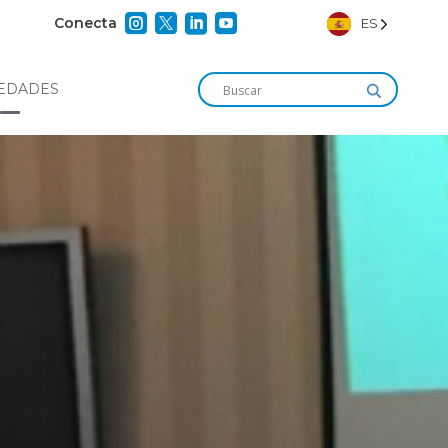




Conecta
ES
EDADES