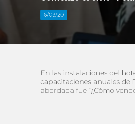
6/03/20
En las instalaciones del hote
capacitaciones anuales de F
abordada fue “¿Cómo vende