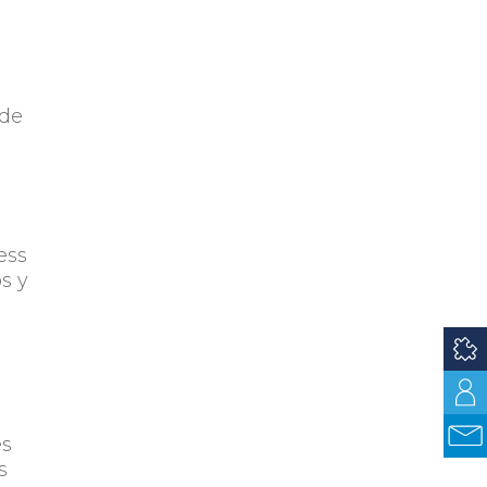
 de
o
ess
s y
és
s