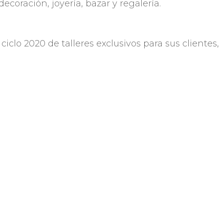
coración, joyería, bazar y regalería.
ciclo 2020 de talleres exclusivos para sus clientes
.
do
aquí.
Compartir
 Uruguay. Compuesta en
e 400 empresas tiene