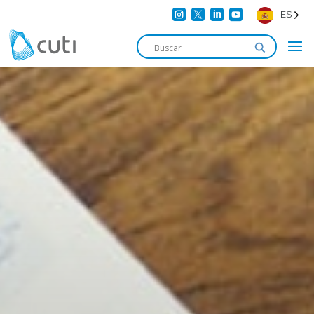




ES