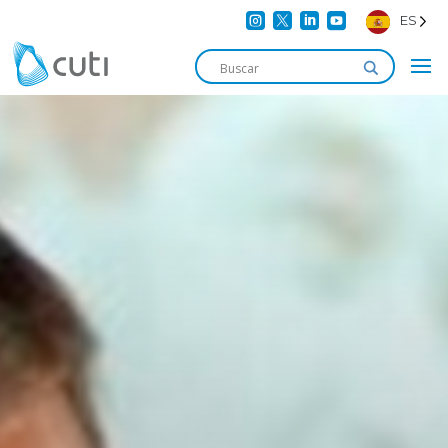




ES