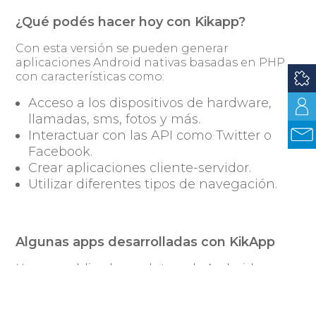
¿Qué podés hacer hoy con Kikapp?
Con esta versión se pueden generar
aplicaciones Android nativas basadas en PHP
con características como:
Acceso a los dispositivos de hardware,
llamadas, sms, fotos y más.
Interactuar con las API como Twitter o
Facebook.
Crear aplicaciones cliente-servidor.
Utilizar diferentes tipos de navegación.
Algunas apps desarrolladas con KikApp
Hemos publicado en el store de Android
aplicaciones implementadas con
algunas
KikApp
con el fin de mostrar que se pueden
desarrollar apps basadas en PHP obteniendo