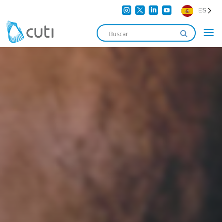




ES