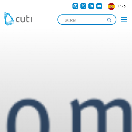




ES