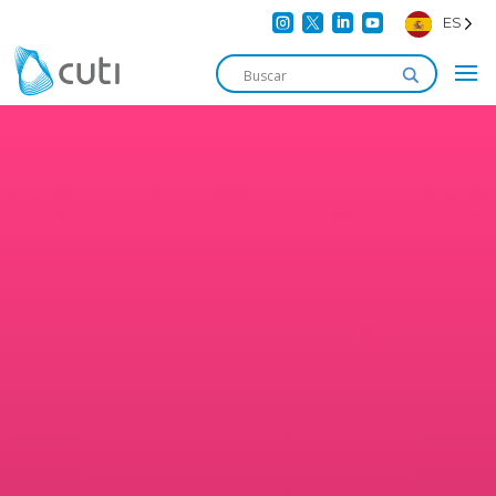




ES