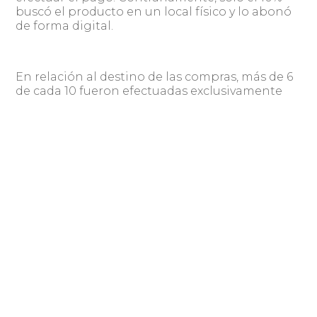
buscó el producto en un local físico y lo abonó
de forma digital.
En relación al destino de las compras, más de 6
de cada 10 fueron efectuadas exclusivamente
para el propio comprador. En tanto, las
adquisiciones para otros miembros del hogar
fueron del 55%.
El informe también destaca que el 86% de
quienes adquirieron productos o servicios
durante el CIBERLUNES consideró que se trató
de una experiencia gratificante y la mayor
justificación a esa respuesta se debe a que un
82% indicó que comprar durante la jornada de
descuento fue “muy ventajoso”.
Compartir