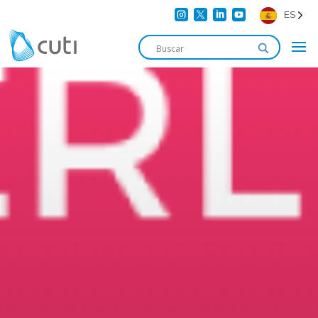




ES