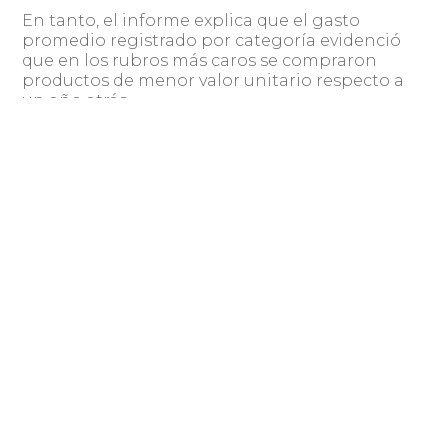
En tanto, el informe explica que el gasto
promedio registrado por categoría evidenció
que en los rubros más caros se compraron
productos de menor valor unitario respecto a
un año atrás.
El notorio crecimiento del CIBERLUNES y el
interés que despierta en los consumidores
hacen que esta fecha sea considerada de
relevancia para las empresas, siendo cada vez
más las que se suman a la iniciativa, que se
realiza sólo dos veces al año, llegando a más de
100 en la última edición.
Asimismo, el estudio reflejó que el CIBERLUNES
en octubre 2020 se posicionó como la mejor
fecha de descuento para el 44% de los
entrevistados, seguida del Descuento del IVA
(40%) y el Black Friday (28%), posicionándose