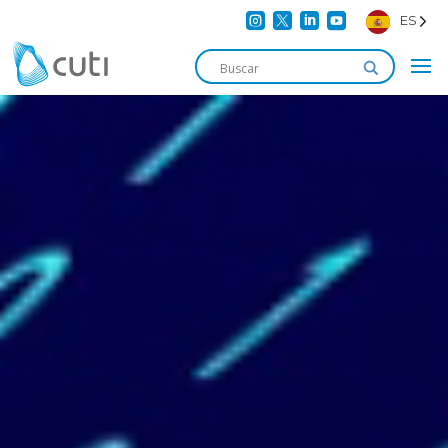




ES