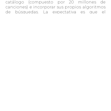
catálogo (compuesto por 20 millones de
canciones) e incorporar sus propios algoritmos
de búsquedas. La expectativa es que el
problema quede 100% solucionado para fin de
año. “Las plataformas internacionales de
streaming, por su propio concepto
internacional, están muy limitadas y
prácticamente imposibilitadas de interactuar
con lo que pasa en la industria y la cultura
local”, comentó Mariani.
El servicio premium de MUS tendrá costo y se
podrá abonar en Abitab y por ANTEL; luego se
sumarán tarjetas de crédito. Los artistas
uruguayos cobrarán por la reproducción de sus
canciones en la plataforma al alcanzar
acuerdos de distribución con los sellos
discográfico. Dependiendo del plan de
suscripción, MUS pagará entre US$ 4.000 y US$
8.000 por cada millón de reproducciones. Esto
es “entre 3 y 10 veces más de lo que pagan las