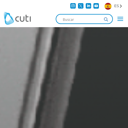




ES