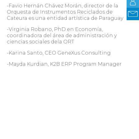
-Favio Hernán Chávez Morán, director de la
Orquesta de Instrumentos Reciclados de
Cateura es una entidad artística de Paraguay
-Virginia Robano, PhD en Economía,
coordinadora del área de administración y
ciencias sociales dela ORT
-Karina Santo, CEO GeneXus Consulting
-Mayda Kurdian, K2B ERP Program Manager
-José Elías, comunicador y blogger influencer
en tecnología
-Sylvia Chebi, codirectora de la company
building Thaleslab
GX28 TRANSMITE MÁS DE 200 CHARLAS EN
VIVO Y EN DIRECTO