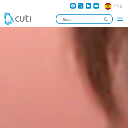




ES