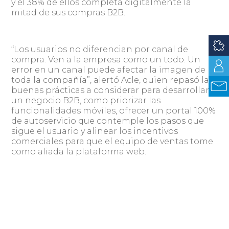
y el 38% de ellos completa digitalmente la
mitad de sus compras B2B.
“Los usuarios no diferencian por canal de
compra. Ven a la empresa como un todo. Un
error en un canal puede afectar la imagen de
toda la compañía”, alertó Acle, quien repasó las
buenas prácticas a considerar para desarrollar
un negocio B2B, como priorizar las
funcionalidades móviles, ofrecer un portal 100%
de autoservicio que contemple los pasos que
sigue el usuario y alinear los incentivos
comerciales para que el equipo de ventas tome
como aliada la plataforma web.
También agregó que la personalización de los
contenidos es un aspecto que aporta valor a la
experiencia y existen métricas de ventas, de
costos de adquisición y servicios, y de inversión y