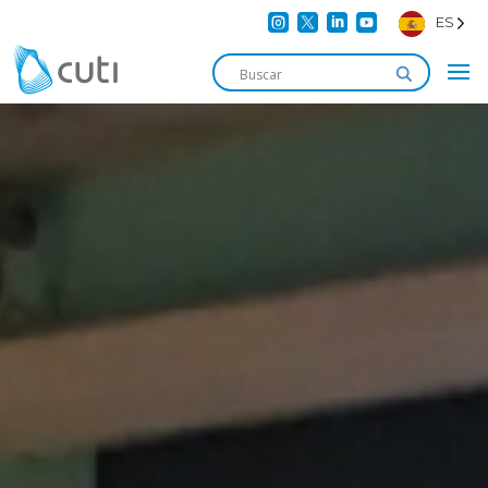




ES