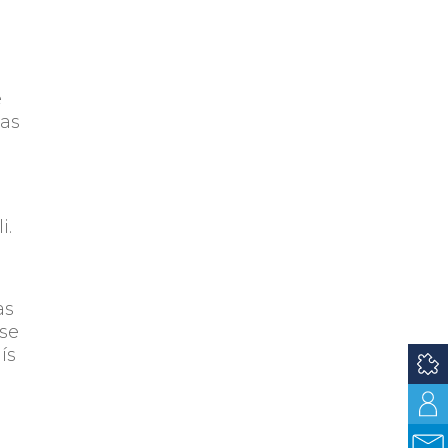
e
cas
i.
as
 se
ís