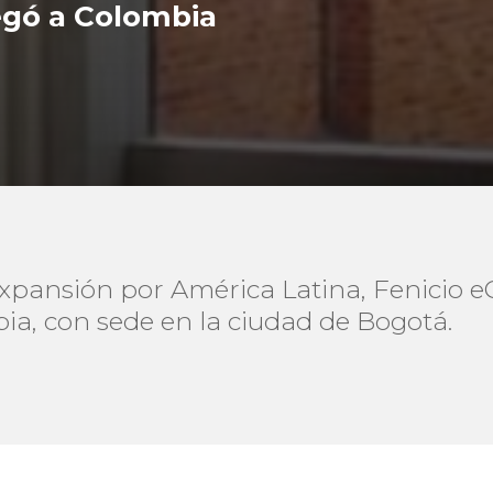
egó a Colombia
expansión por América Latina, Fenicio
ia, con sede en la ciudad de Bogotá.