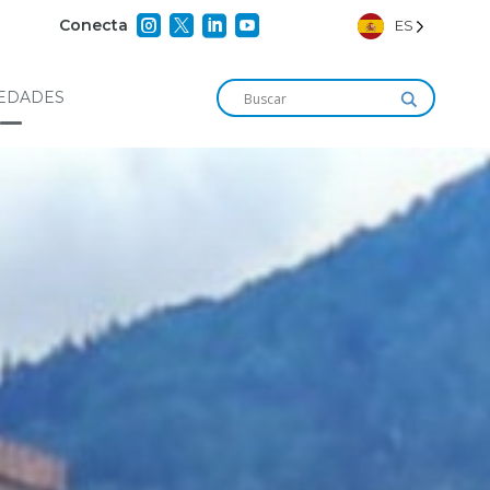




Conecta
ES
EDADES