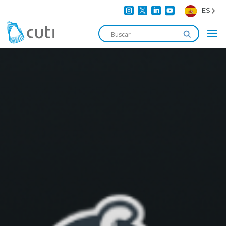




ES