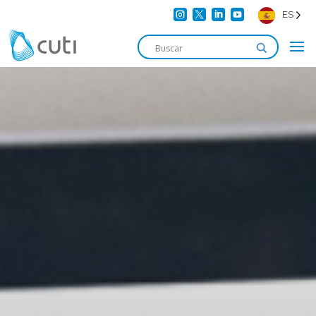




ES