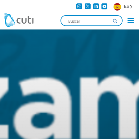




ES