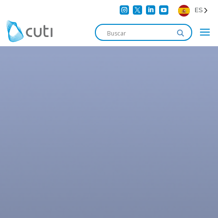




ES