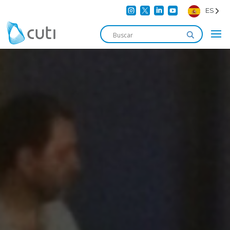




ES