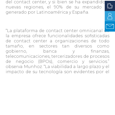
del contact center, y si bien se ha expandido a
nuevas regiones, el 90% de su mercado es
generado por Latinoamérica y España.
“La plataforma de contact center omnicanal de
la empresa ofrece funcionalidades sofisticadas
de contact center a organizaciones de todo
tamaño, en sectores tan diversos como
gobierno, banca y finanzas,
telecomunicaciones, tercerizadores de procesos
de negocio (BPOs), comercio y servicios.”
observa Munhoz. “La viabilidad a largo plazo y el
impacto de su tecnología son evidentes por el
mero número de productos y aplicaciones que
respaldan.”
Cada año, Frost & Sullivan otorga este premio a
empresas que desarrollan tecnologías
innovadoras que no solo mejoran los productos