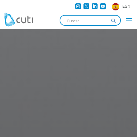




ES