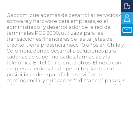
Geocom, que además de desarrollar servicios de
software y hardware para empresas, es el
administrador y desarrollador de la red de
terminales POS 2000, utilizada para las
transacciones financieras de las tarjetas de
crédito, tiene presencia hace 10 años en Chile y
Colombia, donde desarrolla soluciones para
cadenas de supermercados, farmacias y la
telefónica Entel Chile, entre otros. El nexo con
empresas regionales le permite plantearse la
posibilidad de expandir los servicios de
contingencia, y brindarlos “a distancia” para sus
clientes internacionales. “Actualmente en Chile
tercerizamos servicios de contingencia para
nuestros clientes; quizás puedan resguardar sus
datos en Uruguay”, dijo. Con los terremotos que
han acontecido en Chile, los data center se
cayeron, por lo cuál la posibilidad de
convertirse en partners de sus clientes locales
es más visible. “Tenemos un negocio potencial