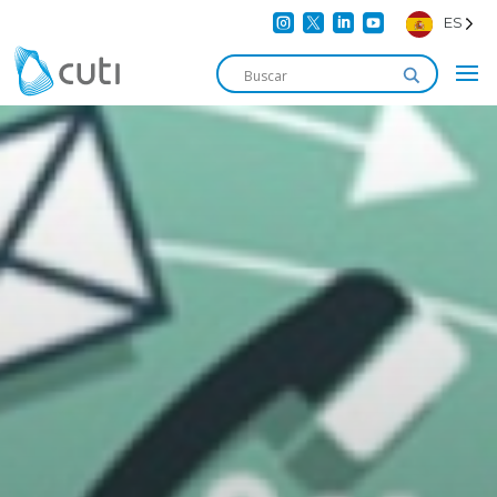




ES