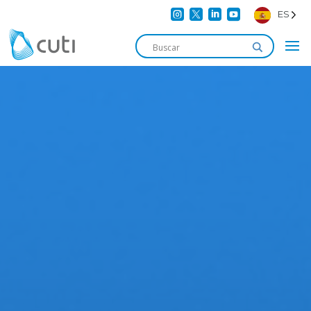




ES