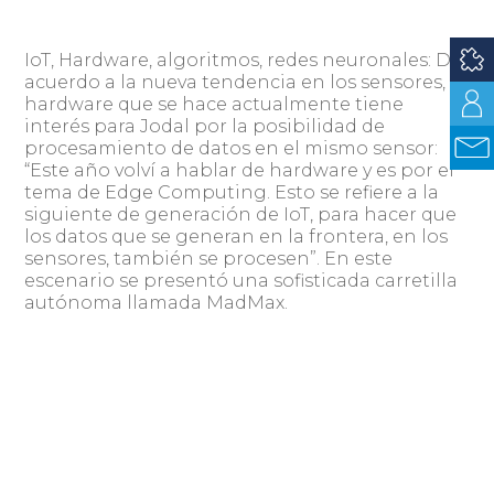
IoT, Hardware, algoritmos, redes neuronales: De
acuerdo a la nueva tendencia en los sensores, el
hardware que se hace actualmente tiene
interés para Jodal por la posibilidad de
procesamiento de datos en el mismo sensor:
“Este año volví a hablar de hardware y es por el
tema de Edge Computing. Esto se refiere a la
siguiente de generación de IoT, para hacer que
los datos que se generan en la frontera, en los
sensores, también se procesen”. En este
escenario se presentó una sofisticada carretilla
autónoma llamada MadMax.
Chatbots y nuevos generadores: Entre otras
cosas que se anunciaron el primer día se animó
a generar nuevas instancias de interacciones
con GeneXus y su Chatbot Generator que ahora
integra al canal WhatsApp. En el primer día del
Encuentro se anunció también un nuevo