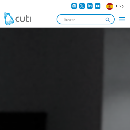




ES